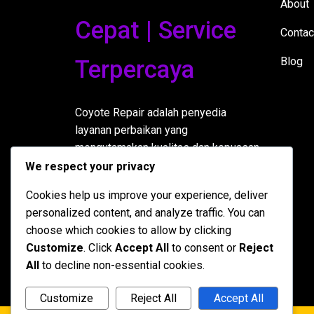
About
Cepat | Service
Contac
Blog
Terpercaya
Coyote Repair adalah penyedia
layanan perbaikan yang
mengutamakan kualitas dan kepuasan
pelanggan. Kami berkomitmen untuk
We respect your privacy
menghadirkan solusi terbaik untuk
Cookies help us improve your experience, deliver
setiap masalah perbaikan Anda.
personalized content, and analyze traffic. You can
choose which cookies to allow by clicking
Customize
. Click
Accept All
to consent or
Reject
All
to decline non-essential cookies.
Customize
Reject All
Accept All