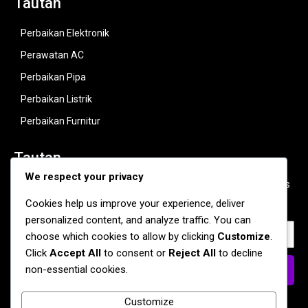
Tautan
Perbaikan Elektronik
Perawatan AC
Perbaikan Pipa
Perbaikan Listrik
Perbaikan Furnitur
Tautan
We respect your privacy
Bergabunglah dengan newsletter kami untuk mendapatkan tips
perbaikan dan penawaran spesial.
Cookies help us improve your experience, deliver
personalized content, and analyze traffic. You can
choose which cookies to allow by clicking
Customize
.
Click
Accept All
to consent or
Reject All
to decline
non-essential cookies.
Daftar
Customize